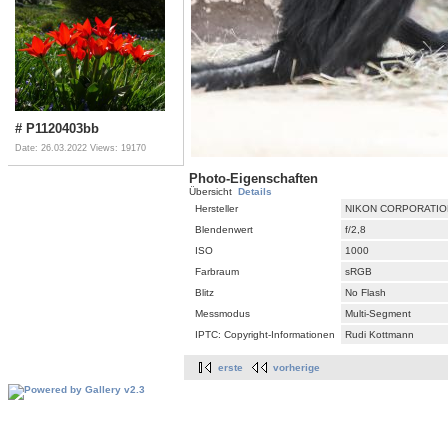
# P1120403bb
Date: 26.03.2022
Views: 19170
Photo-Eigenschaften
Übersicht
Details
Hersteller
NIKON CORPORATIO
Blendenwert
f/2,8
ISO
1000
Farbraum
sRGB
Blitz
No Flash
Messmodus
Multi-Segment
IPTC: Copyright-Informationen
Rudi Kottmann
erste
vorherige