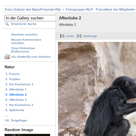
Foto-Galerie der NaturFreunde-Rlp
Fotogruppe-RLP - Fotoalben der Mitglieder
Affenliebe 2
Erweiterte Suche
Affenliebe 2
Diashow ansehen
erste
vorherige
Neuste Kommentare
ansehen
View Slideshow
(Fullscreen)
via shutterfly.com drucken
Natur
1. Frosch
2. Tropfen
3. Am Kochelsee 1
4. Affenliebe 1
5. Affenliebe 2
6. Affenliebe 3
7. Am Kochelsee 2
8. Apfelernte
...
66. Zeigefinger
Random Image