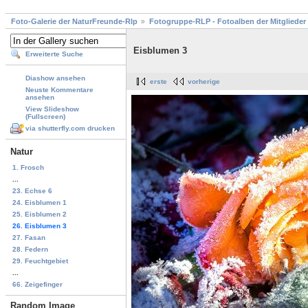
Foto-Galerie der NaturFreunde-Rlp
Fotogruppe-RLP - Fotoalben der Mitglieder
Eisblumen 3
Erweiterte Suche
Diashow ansehen
erste
vorherige
Neuste Kommentare
ansehen
View Slideshow
(Fullscreen)
via shutterfly.com drucken
Natur
1. Frosch
...
23. Echse 6
24. Eisblumen 1
25. Eisblumen 2
26. Eisblumen 3
27. Fasan
28. Federn
29. Feuchtgebiet
...
66. Zeigefinger
Random Image