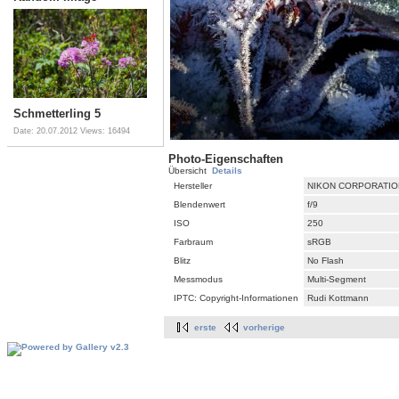
Schmetterling 5
Date: 20.07.2012
Views: 16494
Photo-Eigenschaften
Übersicht
Details
Hersteller
NIKON CORPORATIO
Blendenwert
f/9
ISO
250
Farbraum
sRGB
Blitz
No Flash
Messmodus
Multi-Segment
IPTC: Copyright-Informationen
Rudi Kottmann
erste
vorherige