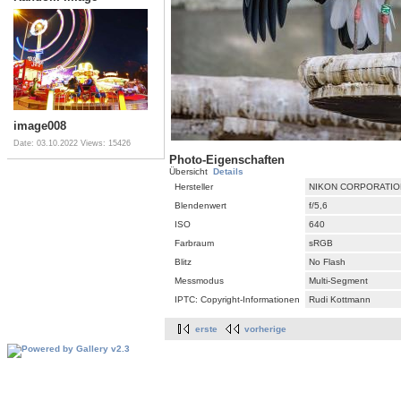
image008
Date: 03.10.2022
Views: 15426
Photo-Eigenschaften
Übersicht
Details
Hersteller
NIKON CORPORATIO
Blendenwert
f/5,6
ISO
640
Farbraum
sRGB
Blitz
No Flash
Messmodus
Multi-Segment
IPTC: Copyright-Informationen
Rudi Kottmann
erste
vorherige