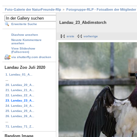
Foto-Galerie der NaturFreunde-Rlp
Fotogruppe-RLP - Fotoalben der Mitglieder
Landau_23_Abdimstorch
Erweiterte Suche
Diashow ansehen
erste
vorherige
Neuste Kommentare
ansehen
View Slideshow
(Fullscreen)
via shutterfly.com drucken
Landau Zoo Juli 2020
1. Landau_01_A...
...
20. Landau_20_A...
21. Landau_21_A...
22. Landau_22_A...
23. Landau_23_A...
24. Landau_24_A...
25. Landau_25_A...
26. Landau_26_A...
...
71. Landau_71_Z...
Random Image