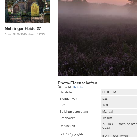
Mehlinger Heide 27
Date: 08.09.2020
Views: 18785
Photo-Eigenschaften
Übersicht
Details
Hersteller
FUJIFILM
Blendenwert
f/11
ISO
160
Belichtungsprogramm
Manual
Brennweite
16 mm
So 16 Aug 2020 06:07:
Datum/Zeit
CEST
IPTC: Copyright-
BjÃ¶rn WolfmÃ¼ller