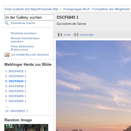
Foto-Galerie der NaturFreunde-Rlp
Fotogruppe-RLP - Fotoalben der Mitglieder
DSCF6845 1
Erweiterte Suche
Da kommt die Sonne
Diashow ansehen
erste
vorherige
Neuste Kommentare
ansehen
View Slideshow
(Fullscreen)
via shutterfly.com drucken
Mehlinger Heide zur Blüte
1. DSCF6832 1
2. DSCF6834 1
3. DSCF6845 1
4. DSCF6848 1
5. DSCF6859 1
6. DSCF6885 1
7. DSCF6886 1
...
10. DSCF6907 1
Random Image