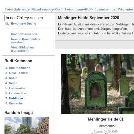
Foto-Galerie der NaturFreunde-Rlp
Fotogruppe-RLP - Fotoalben der Mitglieder
Mehlinger Heide September 2020
Erweiterte Suche
Ein kleiner Ausflug mit dem Fahrrad zur Mehlinger H
Dort habe ich zusammen mit Jürgen fotografiert.
Leider etwas zu spät im Jahr und bei wolkenlosem 
Diashow ansehen
Neuste Kommentare
ansehen
View Slideshow
(Fullscreen)
Rudi Kottmann
1. Rudi Kottmann
2. Gesellschaft
3. Natur
4. Reise
5. Frankenthal
6. Landau Zoo ...
7. Mehlinger...
8. Deutsche...
Random Image
Mehlinger Heide 01
Judenfriedhof
Datum: 08.09.2020