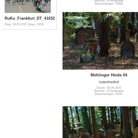
Besitzer: nf-fotogruppe
Betrachtungen: 78664
RuKo_Frankfurt_DT_41652
Date: 28.05.2022
Views: 9159
Mehlinger Heide 04
Judenfriedhof
Datum: 08.09.2020
Besitzer: nf-fotogruppe
Betrachtungen: 31411