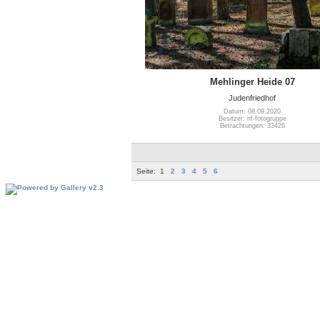
Mehlinger Heide 07
Judenfriedhof
Datum: 08.09.2020
Besitzer: nf-fotogruppe
Betrachtungen: 33426
Seite:
1
2
3
4
5
6