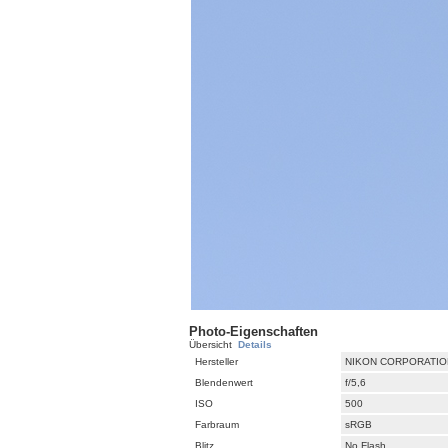
Photo-Eigenschaften
Übersicht
Details
Hersteller
NIKON CORPORATIO
Blendenwert
f/5,6
ISO
500
Farbraum
sRGB
Blitz
No Flash