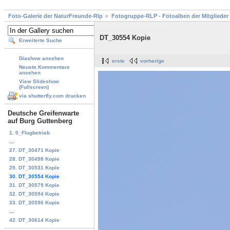
Foto-Galerie der NaturFreunde-Rlp
Fotogruppe-RLP - Fotoalben der Mitglieder
DT_30554 Kopie
Erweiterte Suche
Diashow ansehen
erste
vorherige
Neuste Kommentare
ansehen
View Slideshow
(Fullscreen)
via shutterfly.com drucken
Deutsche Greifenwarte
auf Burg Guttenberg
1. 0_Flugbetrieb
...
27. DT_30471 Kopie
28. DT_30498 Kopie
29. DT_30531 Kopie
30. DT_30554 Kopie
31. DT_30579 Kopie
32. DT_30594 Kopie
33. DT_30596 Kopie
...
42. DT_30614 Kopie