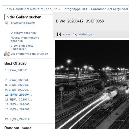
Foto-Galerie der NaturFreunde-Rlp
Fotogruppe-RLP - Fotoalben der Mitglieder
BjWo_20200417_DSCF0058
Erweiterte Suche
Diashow ansehen
erste
vorherige
Neuste Kommentare
ansehen
View Slideshow
(Fullscreen)
via shutterfly.com drucken
Best Of 2020
1. BjWo_202001...
...
7. BjWo_202003...
8. BjWo_202004...
9. BjWo_202004...
10. BjWo_202004...
11. BjWo_202004...
12. BjWo_202005...
13. BjWo_202007...
...
21. BjWo_202012...
Random Image