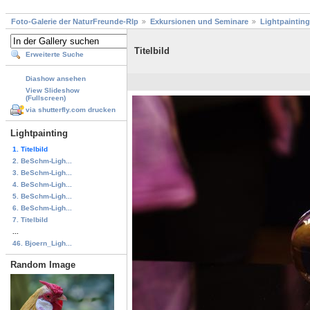
Foto-Galerie der NaturFreunde-Rlp
Exkursionen und Seminare
Lightpainting
Titelbild
Erweiterte Suche
Diashow ansehen
View Slideshow
(Fullscreen)
via shutterfly.com drucken
Lightpainting
1. Titelbild
2. BeSchm-Ligh...
3. BeSchm-Ligh...
4. BeSchm-Ligh...
5. BeSchm-Ligh...
6. BeSchm-Ligh...
7. Titelbild
...
46. Bjoern_Ligh...
Random Image