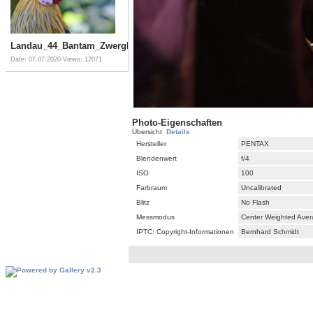
Landau_44_Bantam_Zwerghuhn
Date: 07.07.2020
Views: 12071
Photo-Eigenschaften
Übersicht
Details
Hersteller
PENTAX
Blendenwert
f/4
ISO
100
Farbraum
Uncalibrated
Blitz
No Flash
Messmodus
Center Weighted Ave
IPTC: Copyright-Informationen
Bernhard Schmidt