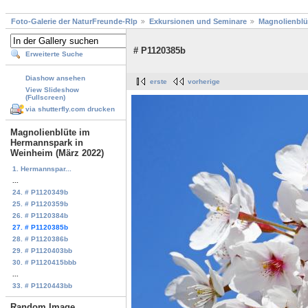
Foto-Galerie der NaturFreunde-Rlp
Exkursionen und Seminare
Magnolienblü
# P1120385b
Erweiterte Suche
Diashow ansehen
erste
vorherige
View Slideshow
(Fullscreen)
via shutterfly.com drucken
Magnolienblüte im
Hermannspark in
Weinheim (März 2022)
1. Hermannspar...
...
24. # P1120349b
25. # P1120359b
26. # P1120384b
27. # P1120385b
28. # P1120386b
29. # P1120403bb
30. # P1120415bbb
...
33. # P1120443bb
Random Image