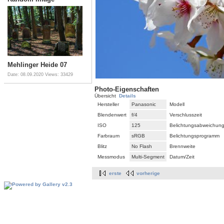
Mehlinger Heide 07
Date: 08.09.2020
Views: 33429
Photo-Eigenschaften
Übersicht
Details
Hersteller
Panasonic
Modell
Blendenwert
f/4
Verschlusszeit
ISO
125
Belichtungsabweichun
Farbraum
sRGB
Belichtungsprogramm
Blitz
No Flash
Brennweite
Messmodus
Multi-Segment
Datum/Zeit
erste
vorherige