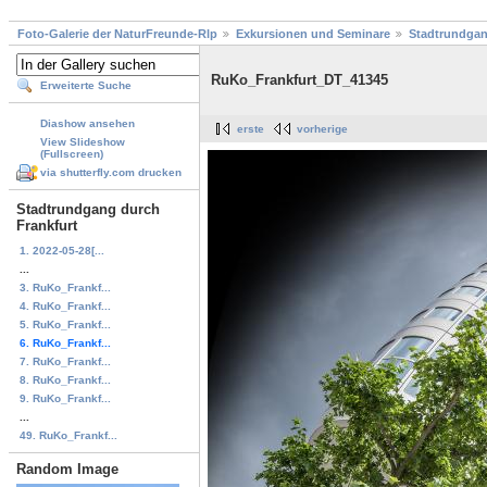
Foto-Galerie der NaturFreunde-Rlp
Exkursionen und Seminare
Stadtrundgan
RuKo_Frankfurt_DT_41345
Erweiterte Suche
Diashow ansehen
erste
vorherige
View Slideshow
(Fullscreen)
via shutterfly.com drucken
Stadtrundgang durch
Frankfurt
1. 2022-05-28[...
...
3. RuKo_Frankf...
4. RuKo_Frankf...
5. RuKo_Frankf...
6. RuKo_Frankf...
7. RuKo_Frankf...
8. RuKo_Frankf...
9. RuKo_Frankf...
...
49. RuKo_Frankf...
Random Image