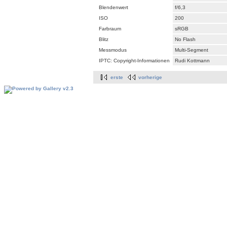
Blendenwert
f/6,3
ISO
200
Farbraum
sRGB
Blitz
No Flash
Messmodus
Multi-Segment
IPTC: Copyright-Informationen
Rudi Kottmann
erste
vorherige