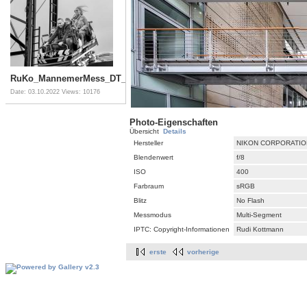
RuKo_MannemerMess_DT_47914
Date: 03.10.2022
Views: 10176
Photo-Eigenschaften
Übersicht
Details
Hersteller
NIKON CORPORATIO
Blendenwert
f/8
ISO
400
Farbraum
sRGB
Blitz
No Flash
Messmodus
Multi-Segment
IPTC: Copyright-Informationen
Rudi Kottmann
erste
vorherige