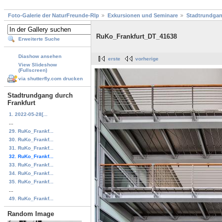
Foto-Galerie der NaturFreunde-Rlp
Exkursionen und Seminare
Stadtrundgan
RuKo_Frankfurt_DT_41638
Erweiterte Suche
Diashow ansehen
erste
vorherige
View Slideshow
(Fullscreen)
via shutterfly.com drucken
Stadtrundgang durch
Frankfurt
1. 2022-05-28[...
...
29. RuKo_Frankf...
30. RuKo_Frankf...
31. RuKo_Frankf...
32. RuKo_Frankf...
33. RuKo_Frankf...
34. RuKo_Frankf...
35. RuKo_Frankf...
...
49. RuKo_Frankf...
Random Image