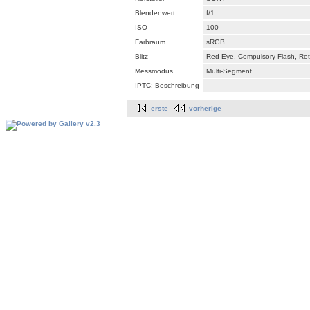
Blendenwert
f/1
ISO
100
Farbraum
sRGB
Blitz
Red Eye, Compulsory Flash, Retu
Messmodus
Multi-Segment
IPTC: Beschreibung
erste
vorherige