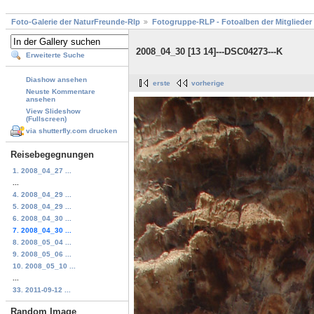
Foto-Galerie der NaturFreunde-Rlp
Fotogruppe-RLP - Fotoalben der Mitglieder
2008_04_30 [13 14]---DSC04273---K
Erweiterte Suche
Diashow ansehen
erste
vorherige
Neuste Kommentare
ansehen
View Slideshow
(Fullscreen)
via shutterfly.com drucken
Reisebegegnungen
1. 2008_04_27 ...
...
4. 2008_04_29 ...
5. 2008_04_29 ...
6. 2008_04_30 ...
7. 2008_04_30 ...
8. 2008_05_04 ...
9. 2008_05_06 ...
10. 2008_05_10 ...
...
33. 2011-09-12 ...
Random Image