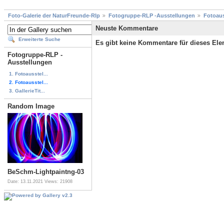
Foto-Galerie der NaturFreunde-Rlp
Fotogruppe-RLP -Ausstellungen
Fotoaus
Neuste Kommentare
Erweiterte Suche
Es gibt keine Kommentare für dieses El
Fotogruppe-RLP -
Ausstellungen
1. Fotoausstel...
2. Fotoausstel...
3. GallerieTit...
Random Image
BeSchm-Lightpaintng-03
Date: 13.11.2021
Views: 21908