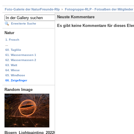
Foto-Galerie der NaturFreunde-Rlp
Fotogruppe-RLP - Fotoalben der Mitglieder
Neuste Kommentare
Erweiterte Suche
Es gibt keine Kommentare für dieses El
Natur
1. Frosch
...
60. Taglilie
61. Wassermassen 1
62. Wassermassen 2
63. Watt
64. Wiese
65. Windhose
66. Zeigefinger
Random Image
Bjoern_Lightpainting_20220306_DSF2643