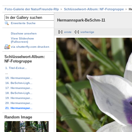
Foto-Galerie der NaturFreunde-Rlp
Schlüsselwort-Album: NF-Fotogruppe
H
Hermannspark-BeSchm-11
Erweiterte Suche
erste
vorherige
Diashow ansehen
View Slideshow
(Fullscreen)
via shutterfly.com drucken
Schlüsselwort-Album:
NF-Fotogruppe
1. Titel-Exkur...
...
15. Hermannspar...
16. BeSchm-Ligh...
17. Hermannspar...
18. BeSchm-Ligh...
19. Hermannspar...
20. Hermannspar...
21. Hermannspar...
Random Image