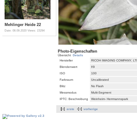
Mehlinger Heide 22
Date: 08.09.2020
Views: 15294
Photo-Eigenschaften
Übersicht
Details
Hersteller
RICOH IMAGING COMPANY, LT
Blendenwert
f/9
ISO
100
Farbraum
Uncalibrated
Blitz
No Flash
Messmodus
Multi-Segment
IPTC: Beschreibung
Weinheim- Herrmannspark
erste
vorherige