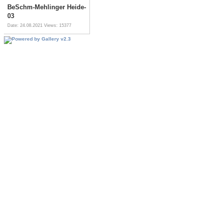
BeSchm-Mehlinger Heide-
03
Date: 24.08.2021
Views: 15377