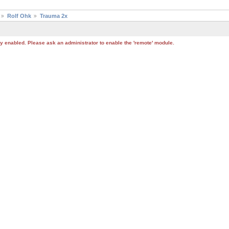
Rolf Ohk
Trauma 2x
tly enabled. Please ask an administrator to enable the 'remote' module.