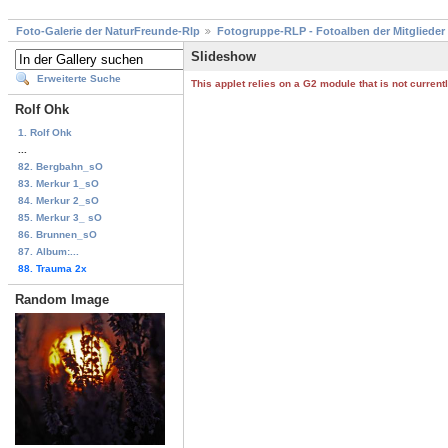
Foto-Galerie der NaturFreunde-Rlp
Fotogruppe-RLP - Fotoalben der Mitglieder
Slideshow
Erweiterte Suche
This applet relies on a G2 module that is not curren
Rolf Ohk
1. Rolf Ohk
...
82. Bergbahn_sO
83. Merkur 1_sO
84. Merkur 2_sO
85. Merkur 3_ sO
86. Brunnen_sO
87. Album:...
88. Trauma 2x
Random Image