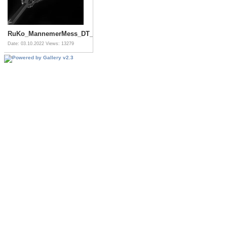
RuKo_MannemerMess_DT_48645
Date: 03.10.2022
Views: 13279