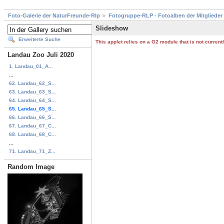
Foto-Galerie der NaturFreunde-Rlp
Fotogruppe-RLP - Fotoalben der Mitglieder
Slideshow
Erweiterte Suche
This applet relies on a G2 module that is not curren
Landau Zoo Juli 2020
1. Landau_01_A...
...
62. Landau_62_S...
63. Landau_63_S...
64. Landau_64_S...
65. Landau_65_S...
66. Landau_66_S...
67. Landau_67_C...
68. Landau_68_C...
...
71. Landau_71_Z...
Random Image