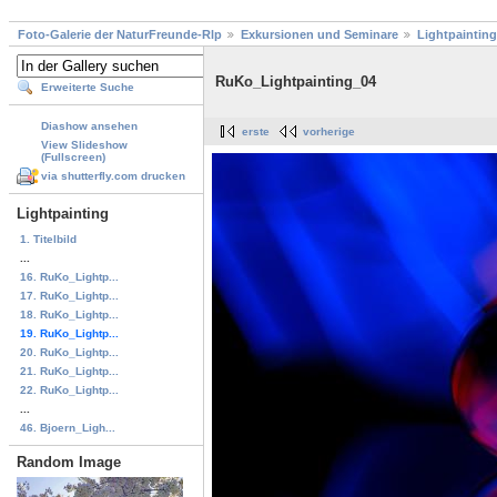
Foto-Galerie der NaturFreunde-Rlp
Exkursionen und Seminare
Lightpainting
RuKo_Lightpainting_04
Erweiterte Suche
Diashow ansehen
erste
vorherige
View Slideshow
(Fullscreen)
via shutterfly.com drucken
Lightpainting
1. Titelbild
...
16. RuKo_Lightp...
17. RuKo_Lightp...
18. RuKo_Lightp...
19. RuKo_Lightp...
20. RuKo_Lightp...
21. RuKo_Lightp...
22. RuKo_Lightp...
...
46. Bjoern_Ligh...
Random Image