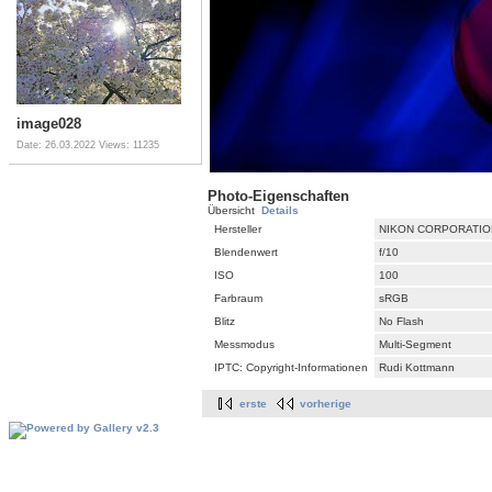
image028
Date: 26.03.2022
Views: 11235
Photo-Eigenschaften
Übersicht
Details
Hersteller
NIKON CORPORATIO
Blendenwert
f/10
ISO
100
Farbraum
sRGB
Blitz
No Flash
Messmodus
Multi-Segment
IPTC: Copyright-Informationen
Rudi Kottmann
erste
vorherige