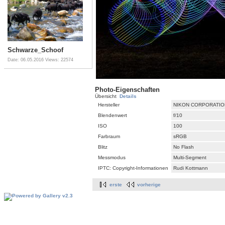
Schwarze_Schoof
Date: 06.05.2016
Views: 22574
Photo-Eigenschaften
Übersicht
Details
Hersteller
NIKON CORPORATIO
Blendenwert
f/10
ISO
100
Farbraum
sRGB
Blitz
No Flash
Messmodus
Multi-Segment
IPTC: Copyright-Informationen
Rudi Kottmann
erste
vorherige