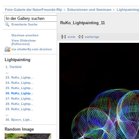
Foto-Galerie der NaturFreunde-Rlp
Exkursionen und Seminare
Lightpainting
RuKo_Lightpainting_11
Erweiterte Suche
Diashow ansehen
erste
vorherige
View Slideshow
(Fullscreen)
via shutterfly.com drucken
Lightpainting
1. Titelbild
...
23. RuKo_Lightp...
24. RuKo_Lightp...
25. RuKo_Lightp...
26. RuKo_Lightp...
27. RuKo_Lightp...
28. RuKo_Lightp...
29. RuKo_Lightp...
...
46. Bjoern_Ligh...
Random Image