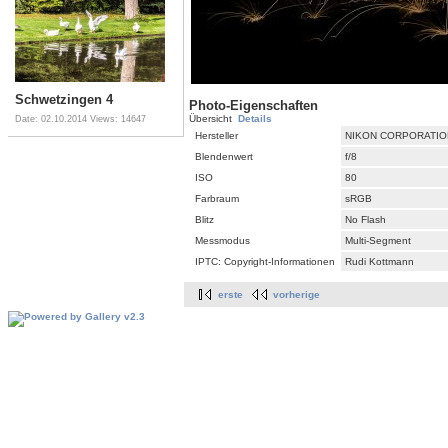
Schwetzingen 4
Photo-Eigenschaften
Übersicht
Details
Date: 02.10.2014
Views: 14647
Hersteller
NIKON CORPORATIO
Blendenwert
f/8
ISO
80
Farbraum
sRGB
Blitz
No Flash
Messmodus
Multi-Segment
IPTC: Copyright-Informationen
Rudi Kottmann
erste
vorherige