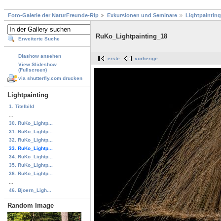
Foto-Galerie der NaturFreunde-Rlp
Exkursionen und Seminare
Lightpainting
RuKo_Lightpainting_18
Erweiterte Suche
Diashow ansehen
erste
vorherige
View Slideshow
(Fullscreen)
via shutterfly.com drucken
Lightpainting
1. Titelbild
...
30. RuKo_Lightp...
31. RuKo_Lightp...
32. RuKo_Lightp...
33. RuKo_Lightp...
34. RuKo_Lightp...
35. RuKo_Lightp...
36. RuKo_Lightp...
...
46. Bjoern_Ligh...
Random Image