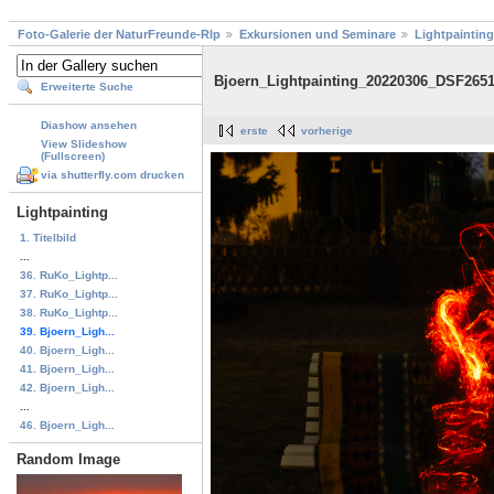
Foto-Galerie der NaturFreunde-Rlp
Exkursionen und Seminare
Lightpainting
Bjoern_Lightpainting_20220306_DSF265
Erweiterte Suche
Diashow ansehen
erste
vorherige
View Slideshow
(Fullscreen)
via shutterfly.com drucken
Lightpainting
1. Titelbild
...
36. RuKo_Lightp...
37. RuKo_Lightp...
38. RuKo_Lightp...
39. Bjoern_Ligh...
40. Bjoern_Ligh...
41. Bjoern_Ligh...
42. Bjoern_Ligh...
...
46. Bjoern_Ligh...
Random Image